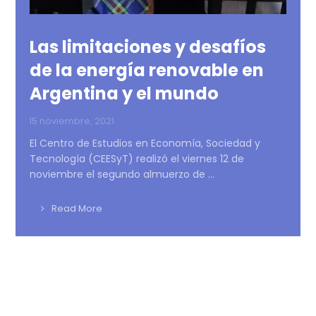
Las limitaciones y desafíos
de la energía renovable en
Argentina y el mundo
15 noviembre, 2021
El Centro de Estudios en Economía, Sociedad y
Tecnología (CEESyT) realizó el viernes 12 de
noviembre el segundo almuerzo de ...
Read More